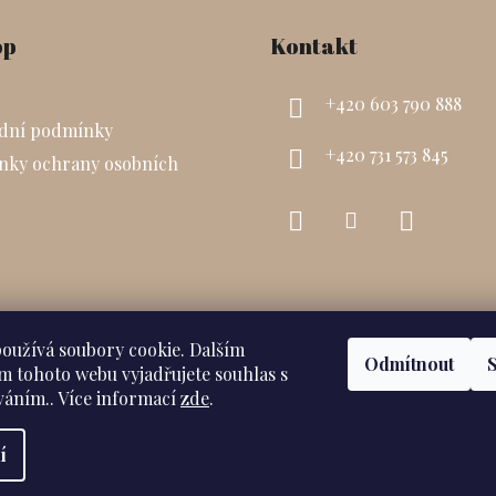
op
Kontakt
+420 603 790 888‬
dní podmínky
+420 731 573 845‬
nky ochrany osobních
oužívá soubory cookie. Dalším
Odmítnout
 tohoto webu vyjadřujete souhlas s
íváním.. Více informací
zde
.
í
yhrazena.