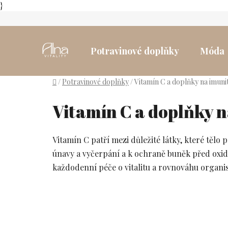
}
Přejít
na
obsah
Potravinové doplňky
Móda
Domů
/
Potravinové doplňky
/
Vitamín C a doplňky na imuni
Vitamín C a doplňky 
Vitamín C patří mezi důležité látky, které těl
únavy a vyčerpání a k ochraně buněk před oxida
každodenní péče o vitalitu a rovnováhu organi