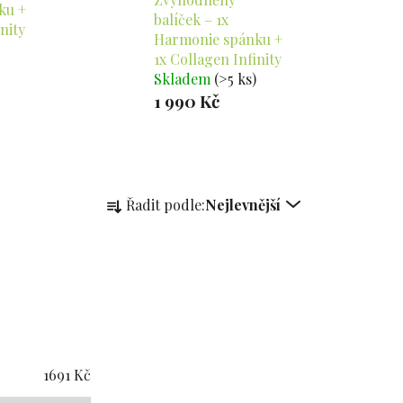
ku +
balíček – 1x
nity
Harmonie spánku +
1x Collagen Infinity
Skladem
(>5 ks)
1 990 Kč
Ř
Řadit podle:
Nejlevnější
a
z
e
n
í
p
r
o
1691
Kč
d