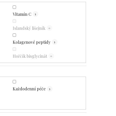
Vitamín C
5
Islandský lišejník
0
Kolagenové peptidy
5
Hořčík bisglycinát
0
Každodenní péče
5