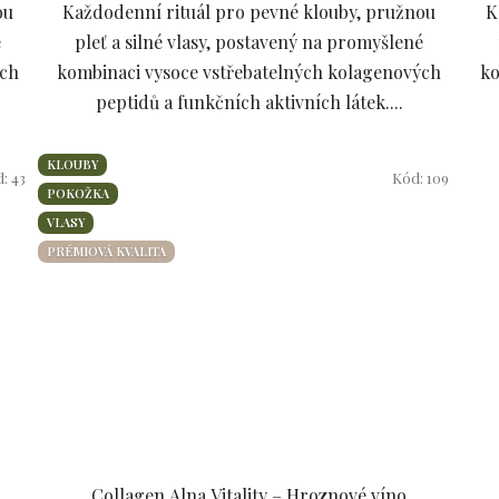
ou
Každodenní rituál pro pevné klouby, pružnou
K
hvězdiček.
é
pleť a silné vlasy, postavený na promyšlené
ých
kombinaci vysoce vstřebatelných kolagenových
ko
peptidů a funkčních aktivních látek....
KLOUBY
d:
43
Kód:
109
POKOŽKA
VLASY
PRÉMIOVÁ KVALITA
Collagen Alna Vitality – Hroznové víno