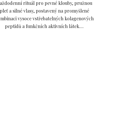
aždodenní rituál pro pevné klouby, pružnou
hvězdiček.
pleť a silné vlasy, postavený na promyšlené
mbinaci vysoce vstřebatelných kolagenových
peptidů a funkčních aktivních látek....