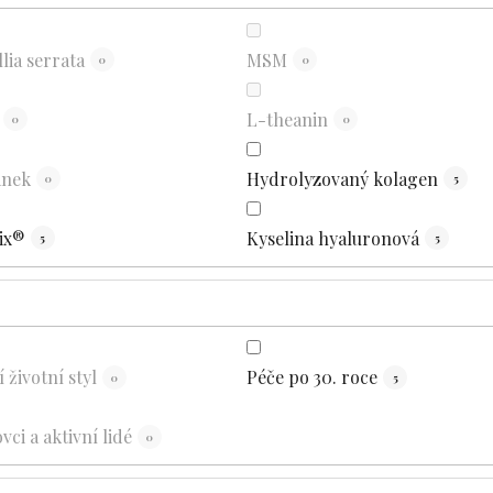
lia serrata
MSM
0
0
L-theanin
0
0
nek
Hydrolyzovaný kolagen
0
5
ix®
Kyselina hyaluronová
5
5
 životní styl
Péče po 30. roce
0
5
vci a aktivní lidé
0