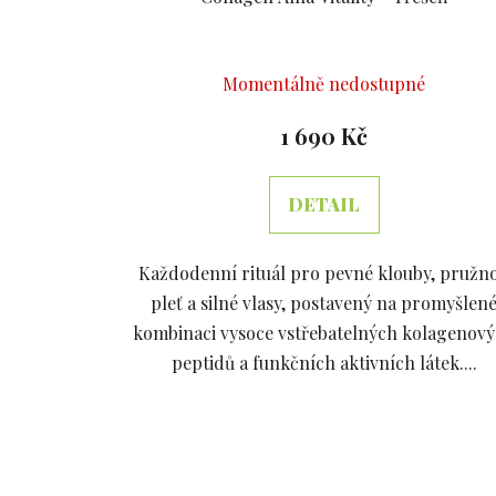
Průměrné
Momentálně nedostupné
hodnocení
produktu
1 690 Kč
je
5,0
DETAIL
z
5
Každodenní rituál pro pevné klouby, pružn
hvězdiček.
pleť a silné vlasy, postavený na promyšlen
kombinaci vysoce vstřebatelných kolagenov
peptidů a funkčních aktivních látek....