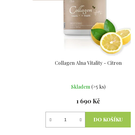
s
p
r
o
d
u
k
t
Collagen Alna Vitality - Citron
ů
Průměrné
Skladem
(>5 ks)
hodnocení
produktu
1 690 Kč
je
5,0
DO KOŠÍKU
z
5