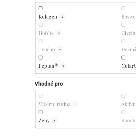
Kolagen
Boswel
5
Hořčík
Glycin
0
Tymián
Heřmá
0
Peptan®
Colart
5
Vhodné pro
Večerní rutina
Aktivní
0
Ženy
Sporto
5