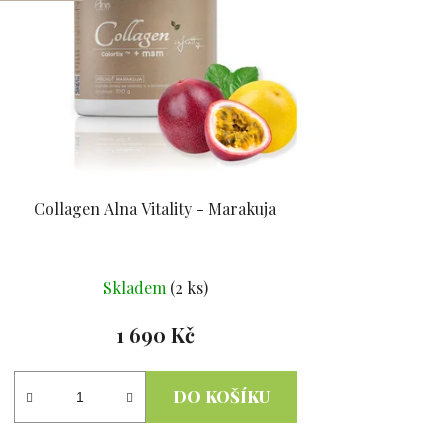
Collagen Alna Vitality - Marakuja
Průměrné
Skladem
(2 ks)
hodnocení
produktu
1 690 Kč
je
5,0
DO KOŠÍKU
z
5