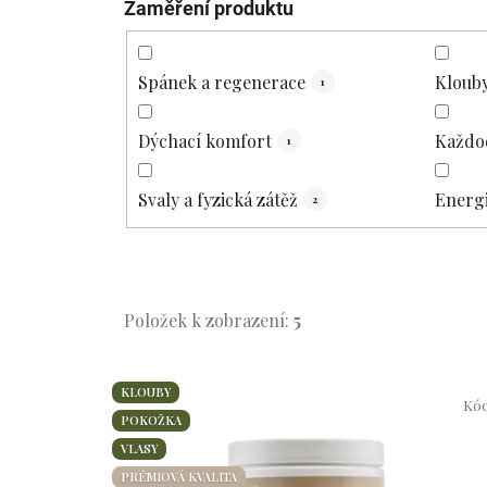
Zaměření produktu
Spánek a regenerace
Klouby
1
Dýchací komfort
Každod
1
Svaly a fyzická zátěž
Energi
2
Položek k zobrazení:
5
V
KLOUBY
ý
Kó
POKOŽKA
p
VLASY
i
PRÉMIOVÁ KVALITA