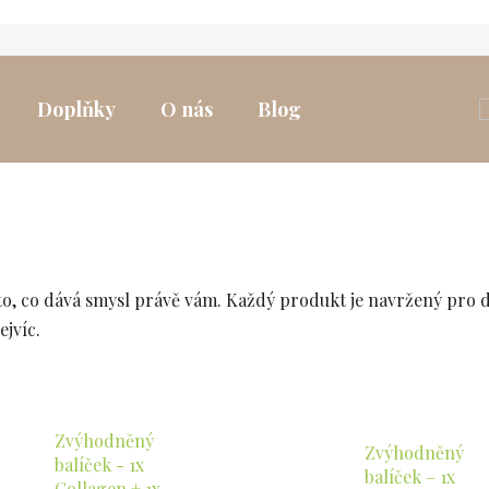
Doplňky
O nás
Blog
to, co dává smysl právě vám. Každý produkt je navržený pro 
ejvíc.
Zvýhodněný
Zvýhodněný
balíček - 1x
balíček – 1x
Collagen + 1x