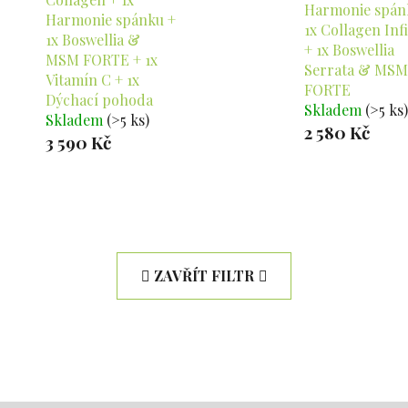
Harmonie spán
Harmonie spánku +
1x Collagen Infi
1x Boswellia &
+ 1x Boswellia
MSM FORTE + 1x
Serrata & MSM
Vitamín C + 1x
FORTE
Dýchací pohoda
Skladem
(>5 ks)
Skladem
(>5 ks)
2 580 Kč
3 590 Kč
ZAVŘÍT FILTR