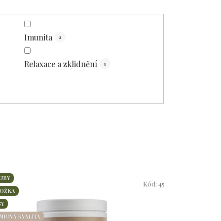
Imunita
2
Relaxace a zklidnění
1
UBY
Kód:
45
OŽKA
SY
MIOVÁ KVALITA