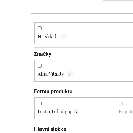
Na skladě
4
Značky
Alna Vitality
5
Forma produktu
Instantní nápoj
Kapsl
5
Hlavní složka