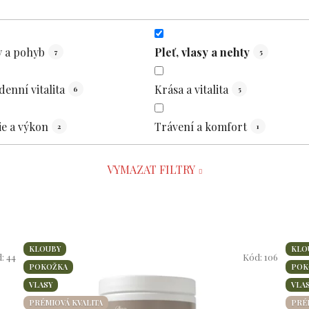
 a pohyb
Pleť, vlasy a nehty
7
5
enní vitalita
Krása a vitalita
6
5
e a výkon
Trávení a komfort
2
1
VYMAZAT FILTRY
KLOUBY
KLO
d:
44
Kód:
106
POKOŽKA
POK
VLASY
VLA
PRÉMIOVÁ KVALITA
PRÉ