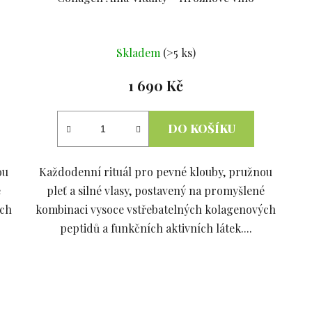
Průměrné
Skladem
(>5 ks)
hodnocení
produktu
1 690 Kč
je
5,0
DO KOŠÍKU
z
5
ou
Každodenní rituál pro pevné klouby, pružnou
hvězdiček.
é
pleť a silné vlasy, postavený na promyšlené
ých
kombinaci vysoce vstřebatelných kolagenových
peptidů a funkčních aktivních látek....
O
v
l