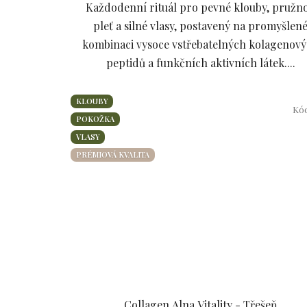
Každodenní rituál pro pevné klouby, pružn
hvězdiček.
pleť a silné vlasy, postavený na promyšlen
kombinaci vysoce vstřebatelných kolagenov
peptidů a funkčních aktivních látek....
KLOUBY
Kó
POKOŽKA
VLASY
PRÉMIOVÁ KVALITA
Collagen Alna Vitality - Třešeň