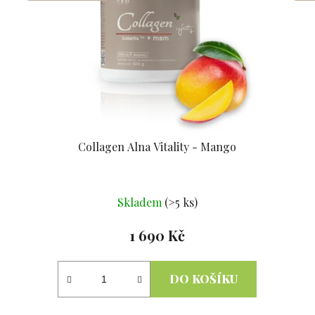
Collagen Alna Vitality - Mango
Průměrné
Skladem
(>5 ks)
hodnocení
produktu
1 690 Kč
je
5,0
DO KOŠÍKU
z
5