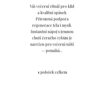
5
Váš večerní rituál pro klid
hvězdiček.
a kvalitní spánek
Přirozená podpora
regenerace těla i mysli.
Instantní nápoj s jemnou
chutí černého rybízu je
navržen pro večerní užití
— pomáhá...
1
položek celkem
O
v
l
á
d
a
Doprava