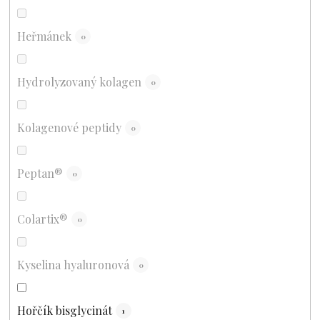
Heřmánek
0
Hydrolyzovaný kolagen
0
Kolagenové peptidy
0
Peptan®
0
Colartix®
0
Kyselina hyaluronová
0
Hořčík bisglycinát
1