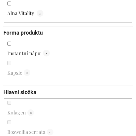
Alna Vitality
1
Forma produktu
Instantní nápoj
1
Kapsle
0
Hlavní složka
Kolagen
0
Boswellia serrata
0