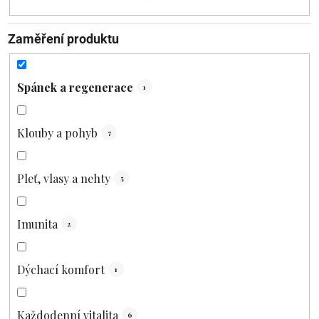
Zaměření produktu
Spánek a regenerace
1
Klouby a pohyb
7
Pleť, vlasy a nehty
5
Imunita
2
Dýchací komfort
1
Každodenní vitalita
6