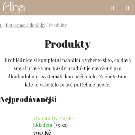
}
NÁKUP
Přejít
KOŠÍK
na
obsah
Domů
/
Potravinové doplňky
/
Produkty
Produkty
Prohlédněte si kompletní nabídku a vyberte si to, co dává
smysl právě vám. Každý produkt je navržený pro
dlouhodobou a systematickou péči o tělo. Začněte tam,
kde to vaše tělo právě potřebuje nejvíc.
Nejprodávanější
Vitamín D3 Plus K2
Skladem
(>5 ks)
790 Kč