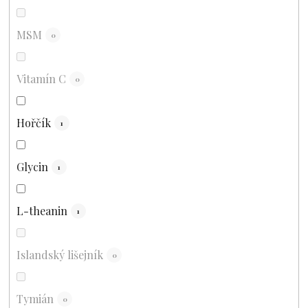
MSM
0
Vitamín C
0
Hořčík
1
Glycin
1
L-theanin
1
Islandský lišejník
0
Tymián
0