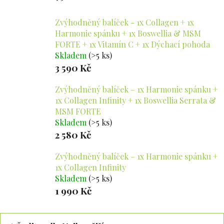
Zvýhodněný balíček - 1x Collagen + 1x
Harmonie spánku + 1x Boswellia & MSM
FORTE + 1x Vitamín C + 1x Dýchací pohoda
Skladem
(>5 ks)
3 590 Kč
Zvýhodněný balíček – 1x Harmonie spánku +
1x Collagen Infinity + 1x Boswellia Serrata &
MSM FORTE
Skladem
(>5 ks)
2 580 Kč
Zvýhodněný balíček – 1x Harmonie spánku +
1x Collagen Infinity
Skladem
(>5 ks)
1 990 Kč
Ř