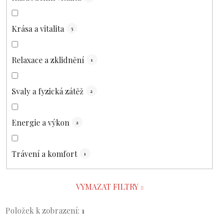
Krása a vitalita
5
Relaxace a zklidnění
1
Svaly a fyzická zátěž
2
Energie a výkon
2
Trávení a komfort
1
VYMAZAT FILTRY
Položek k zobrazení:
1